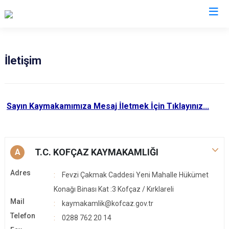
Kırklareli
İletişim
Babaeski
Demirköy
Sayın Kaymakamımıza Mesaj İletmek İçin Tıklayınız...
Kofçaz
Lüleburgaz
Pehlivanköy
T.C. KOFÇAZ KAYMAKAMLIĞI
A
Pınarhisar
Adres
Vize
Fevzi Çakmak Caddesi Yeni Mahalle Hükümet
Konağı Binası Kat :3 Kofçaz / Kırklareli
Mail
kaymakamlik@kofcaz.gov.tr
Telefon
0288 762 20 14