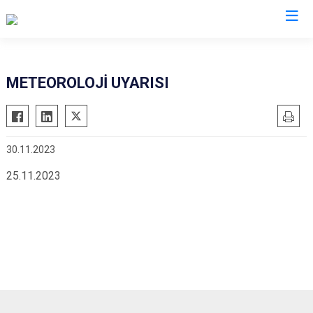
Kırklareli
METEOROLOJİ UYARISI
Babaeski
Demirköy
30.11.2023
Kofçaz
Lüleburgaz
25.11.2023
Pehlivanköy
Pınarhisar
Vize