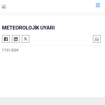
Kırklareli
METEOROLOJİK UYARI
Babaeski
Demirköy
17.01.2024
Kofçaz
Lüleburgaz
Pehlivanköy
Pınarhisar
Vize